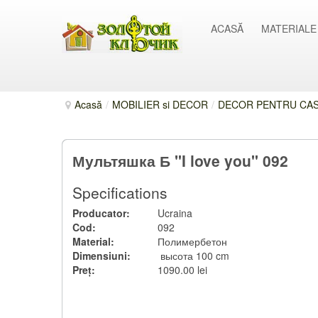
ACASĂ
MATERIALE
Acasă
/
MOBILIER si DECOR
/
DECOR PENTRU CASĂ
Мультяшка Б "I love you" 092
Specifications
Producator:
Ucraina
Cod:
092
Material:
Полимербетон
Dimensiuni:
высота 100 cm
Preț:
1090.00 lei