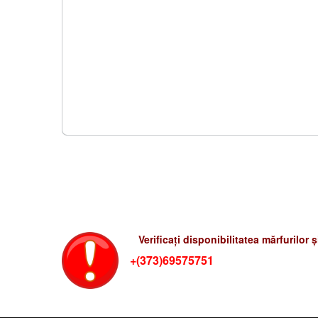
Verificati preturile-rum
Verificați disponibilitatea mărfurilor 
+(373)69575751