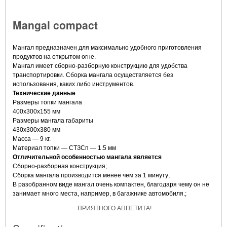
ЗАТИРКА ДЛЯ ШВОВ
Mangal compact
КЛЕЙ ДЛЯ ПЛИТКИ
Мангал предназначен для максимально удобного приготовления
СРЕДСТВА ПО УХОДУ ЗА ПОВЕРХНОСТЬЮ
продуктов на открытом огне.
Мангал имеет сборно-разборную конструкцию для удобства
транспортировки. Сборка мангала осуществляется без
использования, каких либо инструментов.
Технические данные
Размеры топки мангала
400х300х155 мм
Размеры мангала габариты
430х300х380 мм
Масса — 9 кг.
Материал топки — СТЗСп — 1.5 мм
Отличительной особенностью мангала является
Сборно-разборная конструкция;
Сборка мангала производится менее чем за 1 минуту;
В разобранном виде мангал очень компактен, благодаря чему он не
занимает много места, например, в багажнике автомобиля.;
ПРИЯТНОГО АППЕТИТА!