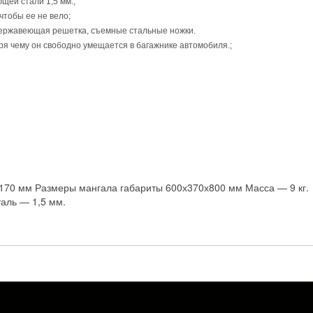
щей стали 1,5 мм.;
чтобы ее не вело;
нержавеющая решетка, съемные стальные ножки.
ря чему он свободно умещается в багажнике автомобиля.;
170 мм Размеры мангала габариты 600х370х800 мм Масса — 9 кг.
аль — 1,5 мм.
.