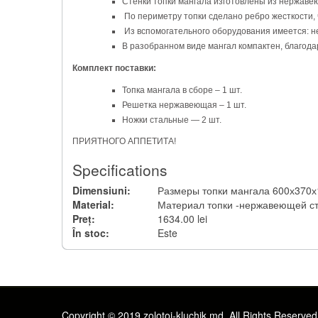
Стенки топки мангала изготовлены из нержавею
По периметру топки сделано ребро жесткости, 
Из вспомогательного оборудования имеется: 
В разобранном виде мангал компактен, благода
Комплект поставки:
Топка мангала в сборе – 1 шт.
Решетка нержавеющая – 1 шт.
Ножки стальные — 2 шт.
ПРИЯТНОГО АППЕТИТА!
Specifications
Dimensiuni:
Размеры топки мангала 600х370х
Material:
Материал топки -нержавеющей ст
Preț:
1634.00 lei
În stoc:
Este
Copyright © 2019 zolotoi-kluchik.md. All Rights Reserved