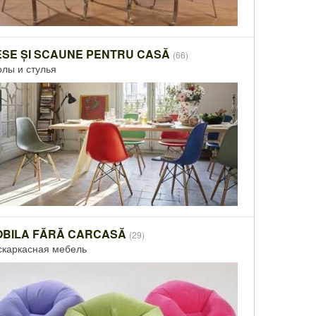
SE ȘI SCAUNE PENTRU CASĂ
(66)
олы и стулья
OBILA FĂRĂ CARCASĂ
(29)
скаркасная мебель