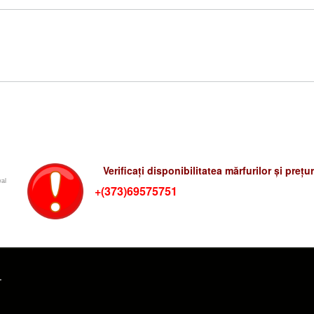
Verificati preturile-rum
Verificați disponibilitatea mărfurilor și preț
wal
+(373)69575751
.