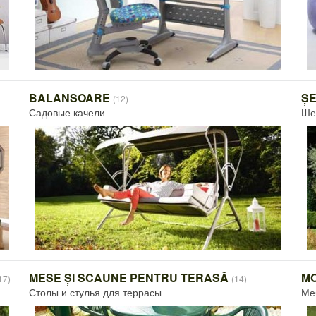
BALANSOARE
ȘE
(12)
Садовые качели
Ше
MESE ȘI SCAUNE PENTRU TERASĂ
MO
17)
(14)
Столы и стулья для террасы
Ме