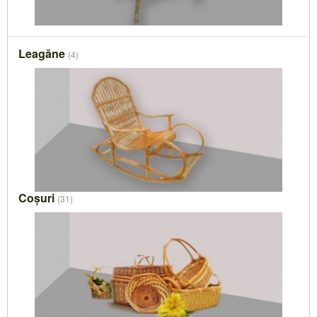
Leagăne
(4)
Coșuri
(31)