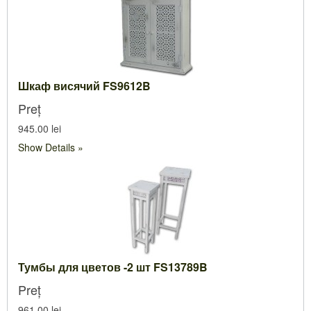
Шкаф висячий FS9612B
Preț
945.00 lei
Show Details
Тумбы для цветов -2 шт FS13789B
Preț
961.00 lei