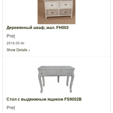
Деревянный шкаф, мал. FH003
Preț
2516.00 lei
Show Details
Стол с выдвижным ящиком FS9052B
Preț