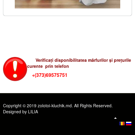
Verificati preturile-rum
Verificați disponibilitatea mărfurilor și prețurile
curente prin telefon
+(373)69575751
Copyright © 2019 zolotoi-kluchik.md. All Rights Reserved.
Designed by LILIA