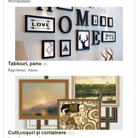
Фоторамки
Tablouri, pano
(8)
Картины, пано
Cutii,coșuri și containere
(51)