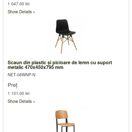
1 047.00 lei
MESE ȘI SCAUNE PENTRU TERASĂ
Hamace
Show Details
MOBILA PLIANTĂ
Umbrele
SALTELE PENTRU MOBILĂ DE GRĂDINĂ
Foișore
OGLINZI
Saltele și perne RATTAN
Saltele pentru shezlong
Scaun din plastic şi picioare de lemn cu suport
Perne pentru balansoar
metalic 470x450x795 mm
NET-08WNP-N
Seturi pentru scaune și mese
Preț
1 101.00 lei
Show Details