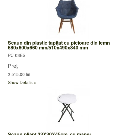
Scaun din plastic tapiţat cu picioare din lemn
680x600x660 mm/510x490x840 mm
PC-03ES
Preț
2 515.00 lei
Show Details
Scaun pliant 33X30X45cm, cu maner