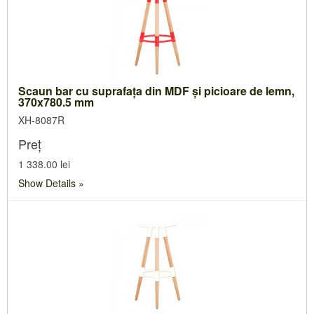
Scaun bar cu suprafaţa din MDF şi picioare de lemn,
370x780.5 mm
XH-8087R
Preț
1 338.00 lei
Show Details