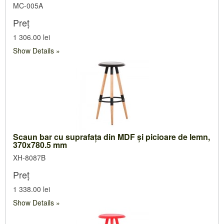
MC-005A
Preț
1 306.00 lei
Show Details
Scaun bar cu suprafaţa din MDF şi picioare de lemn,
370x780.5 mm
XH-8087B
Preț
1 338.00 lei
Show Details