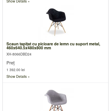
Show Details
Scaun tapiţat cu picioare de lemn cu suport metal,
460x640.5x480x800 mm
XH-8066DBD24
Preț
1 392.00 lei
Show Details