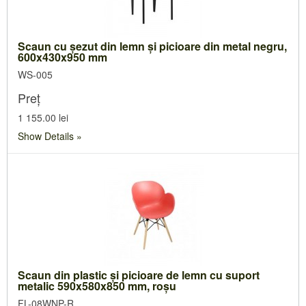
Scaun cu şezut din lemn şi picioare din metal negru,
600x430x950 mm
WS-005
Preț
1 155.00 lei
Show Details
Scaun din plastic şi picioare de lemn cu suport
metalic 590x580x850 mm, roşu
FL-08WNP-R