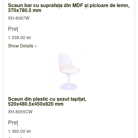
Scaun bar cu suprafaţa din MDF şi picioare de lemn,
370x780.5 mm
XH-8087W
Preț
1 338.00 lei
Show Details
Scaun din plastic cu şezut tapiţat,
520x480.5x450x820 mm
XH-8055CW
Preț
1 360.00 lei