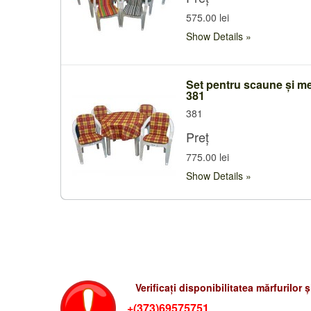
575.00 lei
Show Details
Set pentru scaune și m
381
381
Preț
775.00 lei
Show Details
Verificati preturile-rum
Verificați disponibilitatea mărfurilor 
+(373)69575751