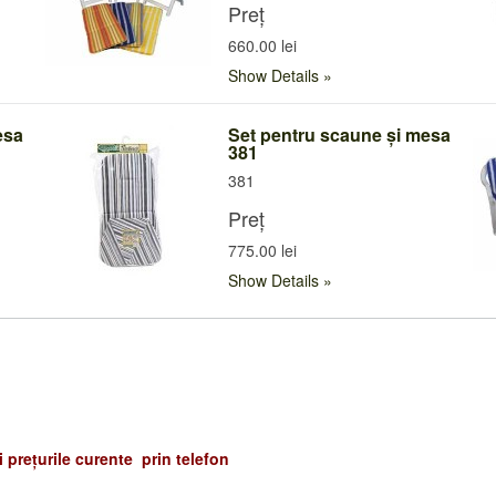
Preț
660.00 lei
Show Details
esa
Set pentru scaune și mesa
381
381
Preț
775.00 lei
Show Details
și prețurile curente prin telefon