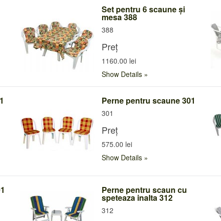
Set pentru 6 scaune și
mesa 388
388
Preț
1160.00 lei
Show Details
41
Perne pentru scaune 301
301
Preț
575.00 lei
Show Details
01
Perne pentru scaun cu
speteaza inalta 312
312