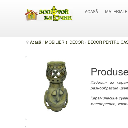
ACASĂ
MATERIALE
Acasă
/
MOBILIER si DECOR
/
DECOR PENTRU CASĂ
Produse
Изделия из кера
разнообразию цве
Керамические суве
мастерство, части