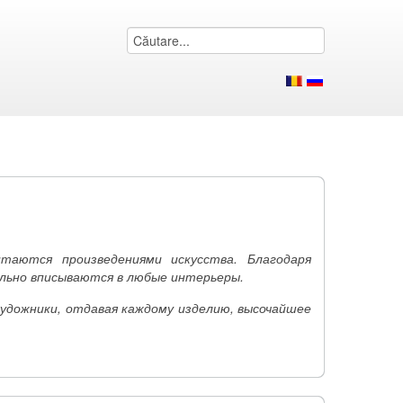
итаются произведениями искусства.
Благодаря
ельно вписываются в любые интерьеры.
художники, отдавая каждому изделию, высочайшее