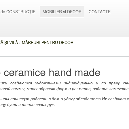
 de CONSTRUCȚIE
MOBILIER si DECOR
CONTACTE
 ȘI VILĂ
/
MĂRFURI PENTRU DECOR
 ceramice hand made
мики создаются художниками индивидуально и по праву сч
товой гаммы, многообразию форм и размеров, изделия замечат
ниры принесут радость в дом и удачу обладателю.Их создают 
цу души и тепло своих рук.