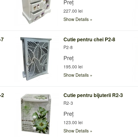
Preț
227.00 lei
Show Details
-7
Cutie pentru chei P2-8
P2-8
Preț
195.00 lei
Show Details
-2
Cutie pentru bijuterii R2-3
R2-3
Preț
123.00 lei
Show Details