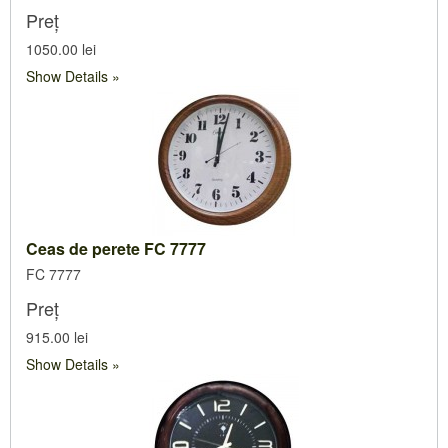
MESE ȘI SCAUNE PENTRU TERASĂ
Hamace
Preț
1050.00 lei
MOBILA PLIANTĂ
Umbrele
Show Details
SALTELE PENTRU MOBILĂ DE GRĂDINĂ
Foișore
OGLINZI
Saltele și perne RATTAN
Saltele pentru shezlong
Perne pentru balansoar
Ceas de perete FC 7777
Seturi pentru scaune și mese
FC 7777
Preț
915.00 lei
Show Details