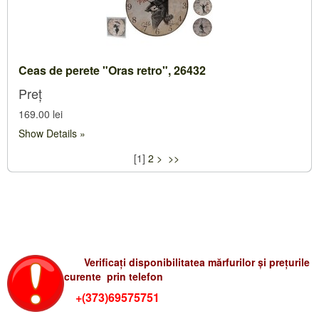
Ceas de perete "Oras retro", 26432
Preț
169.00 lei
Show Details
[
1
]
2
>
>>
Verificati preturile-rum
Verificați disponibilitatea mărfurilor și prețurile
curente prin telefon
+(373)69575751