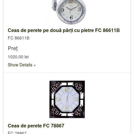
Сeas de perete pe două părți cu pietre FC 86611В
FC 86611В
Preț
1020.00 lei
Show Details
Ceas de perete FC 78867
FC 78867