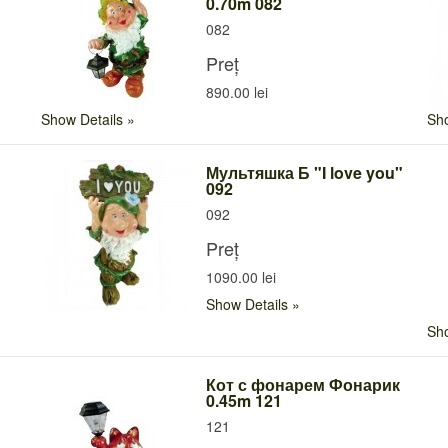
0.70m 082
082
Preț
890.00 lei
Show Details
Sho
Мультяшка Б "I love you"
092
092
Preț
1090.00 lei
Show Details
Sho
Кот с фонарем Фонарик
0.45m 121
121