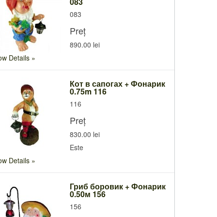
083
083
Preț
890.00 lei
w Details
Кот в сапогах + Фонарик
0.75m 116
116
Preț
830.00 lei
Este
w Details
Гриб боровик + Фонарик
0.50м 156
156