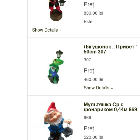
Preț
830.00 lei
Este
Show Details
Лягушонок „ Привет"
50cm 307
307
Preț
460.00 lei
Show Details
Мультяшка Ср с
фонариком 0,44м 869
869
Preț
520.00 lei