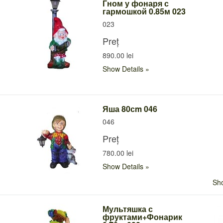
Гном у фонаря с
гармошкой 0.85м 023
023
Preț
890.00 lei
Show Details
Яша 80сm 046
046
Preț
780.00 lei
Show Details
Sho
Мультяшка с
фруктами+Фонарик