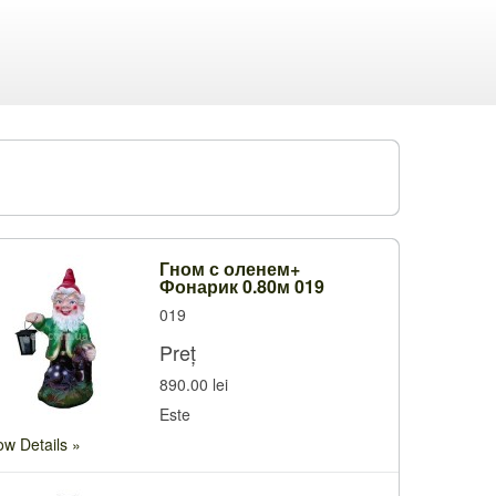
Гном с оленем+
Фонарик 0.80м 019
019
Preț
890.00 lei
Este
w Details