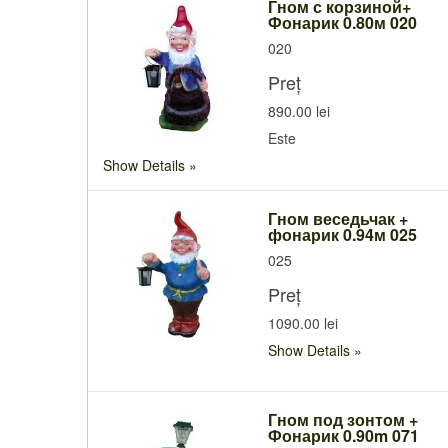
Гном с корзиной+
Фонарик 0.80м 020
020
Preț
890.00 lei
Este
Show Details
Гном веседьчак +
фонарик 0.94м 025
025
Preț
1090.00 lei
Show Details
Гном под зонтом +
Фонарик 0.90m 071