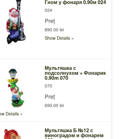
Гном у фонаря 0.90м 024
024
Preț
890.00 lei
Show Details
Мультяшка с
подсолнухом + Фонарик
0.90m 070
070
Preț
690.00 lei
w Details
Мультяшка Б №12 с
виноградом и фонарем