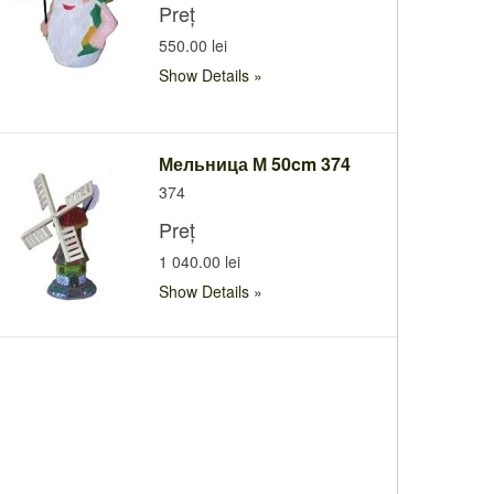
Preț
550.00 lei
Show Details
Мельница М 50cm 374
374
Preț
1 040.00 lei
Show Details