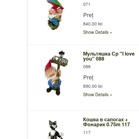
071
Preț
840.00 lei
Show Details
Мультяшка Ср "I love
you" 088
088
Preț
890.00 lei
Show Details
Кошка в сапогах +
Фонарик 0.75m 117
117