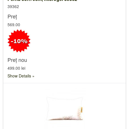
39362
Preț
569.00
Preț nou
499.00 lei
Show Details