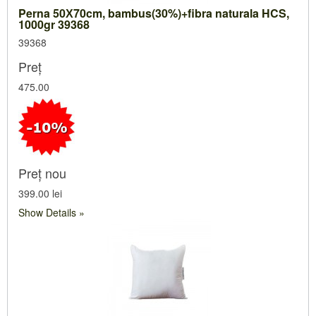
Perna 50Х70cm, bambus(30%)+fibra naturala HCS,
1000gr 39368
39368
Preț
475.00
Preț nou
399.00 lei
Show Details