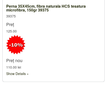
Perna 35Х45cm, fibra naturala HCS tesatura
microfibra, 150gr 39375
39375
Preț
125.00
Preț nou
110.00 lei
Show Details
Verificati preturile-rum