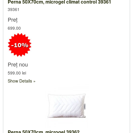
Perna 50Х70cm, microgel climat control 39361
39361
Preț
699.00
Preț nou
599.00 lei
Show Details
Perna 50Х70cm, microgel 39362