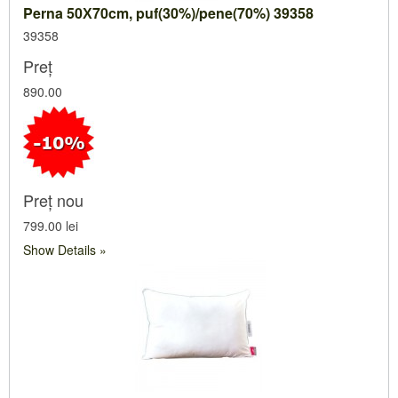
Perna 50Х70cm, puf(30%)/pene(70%) 39358
39358
Preț
890.00
Preț nou
799.00 lei
Show Details