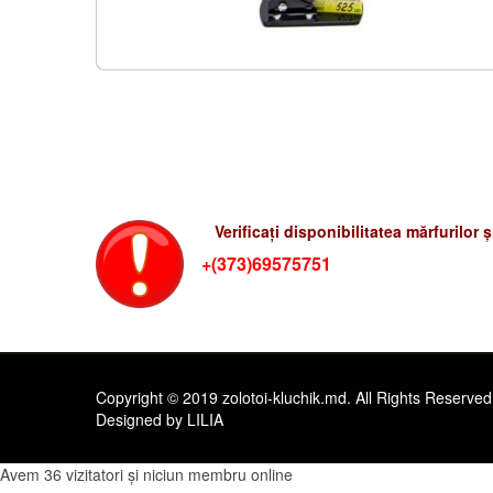
Verificati preturile-rum
Verificați disponibilitatea mărfurilor 
+(373)69575751
Copyright © 2019 zolotoi-kluchik.md. All Rights Reserved
Designed by LILIA
Avem 36 vizitatori și niciun membru online