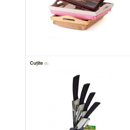
Cuțite
(8)