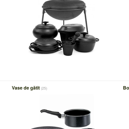
Vase de gătit
Bo
(25)